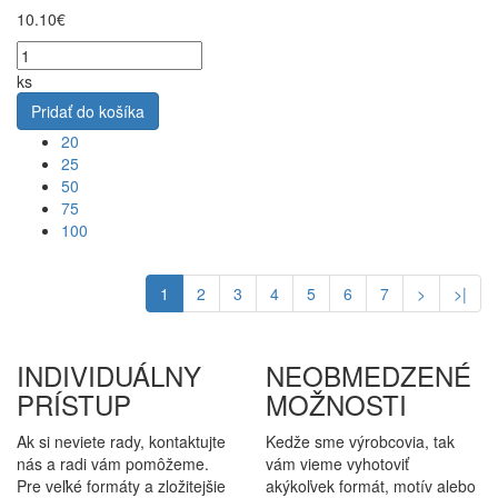
10.10€
ks
Pridať do košíka
20
25
50
75
100
1
2
3
4
5
6
7
>
>|
INDIVIDUÁLNY
NEOBMEDZENÉ
PRÍSTUP
MOŽNOSTI
Ak si neviete rady, kontaktujte
Kedže sme výrobcovia, tak
nás a radi vám pomôžeme.
vám vieme vyhotoviť
Pre veľké formáty a zložitejšie
akýkoľvek formát, motív alebo