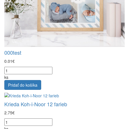
000test
0.01€
ks
Pridať do košíka
Krieda Koh-i-Noor 12 farieb
2.75€
ks