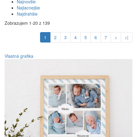
Najnovšie
Najlacnejšie
Najdrahšie
Zobrazujem 1-20 z 139
1
2
3
4
5
6
7
>
>|
Vlastná grafika