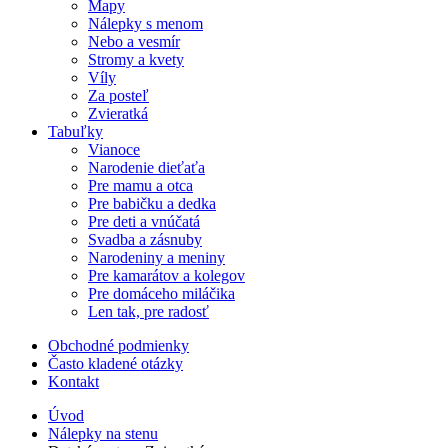
Mapy
Nálepky s menom
Nebo a vesmír
Stromy a kvety
Víly
Za posteľ
Zvieratká
Tabuľky
Vianoce
Narodenie dieťaťa
Pre mamu a otca
Pre babičku a dedka
Pre deti a vnúčatá
Svadba a zásnuby
Narodeniny a meniny
Pre kamarátov a kolegov
Pre domáceho miláčika
Len tak, pre radosť
Obchodné podmienky
Často kladené otázky
Kontakt
Úvod
Nálepky na stenu