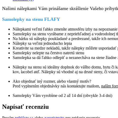
Našimi nálepkami Vám prinášame skrášlenie Vašeho príbyt
Samolepky na stenu FLAFY
Nálepkami veľmi ľahko zmeníte atmosféru izby na nepoznanie
Samolepky na stenu vyrábame z nepriehľadnej a vodeodolnej tk
Na hárku sú nálepky poukladané a predrezané, takže ich nemusít
Nálepky sa veľmi jednoducho lepia
Kreativite sa medze nekladú, takže nálepky môžete usporiadať
Samolepky nelepte na čerstvo natretú stenu
Samolepka sa dá ľahko odlepiť a nezanecháva na stene žiadne 
Nálepky na stenu sú ideálny doplnok do vášho domu, bytu či kan
kov, lacobel atď. Nálepky sú vhodné aj na drsné steny, či vst
Ako objednať iný rozmer, alebo vlastný motív?
Pred vyplnením objednávky nás kontaktujte mailom,
naším fo
Samolepky Vám vyrobíme od 2 až 14 dní (obvykle 3-4 dni)
Napísať recenziu
Prosím
prihláste sa
alebo
zaregistrujte
pre pridanie recenzie