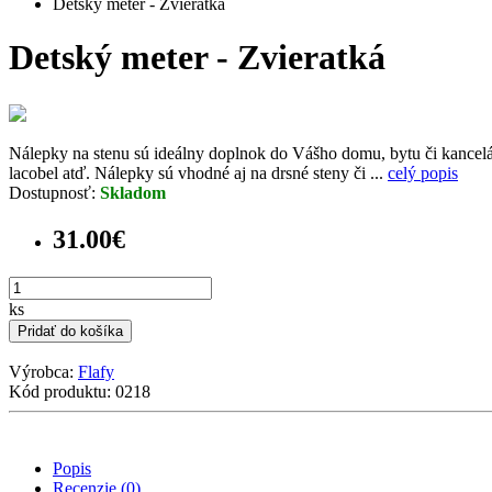
Detský meter - Zvieratká
Detský meter - Zvieratká
Nálepky na stenu sú ideálny doplnok do Vášho domu, bytu či kancelári
lacobel atď. Nálepky sú vhodné aj na drsné steny či ...
celý popis
Dostupnosť:
Skladom
31.00€
ks
Pridať do košíka
Výrobca:
Flafy
Kód produktu: 0218
Popis
Recenzie (0)