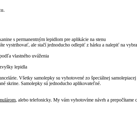
ku.
anine s permanentným lepidlom pre aplikácie na stenu
e vystrihovať, ale stačí jednoducho odlepiť z hárku a nalepiť na vybr
 podľa vlastného uváženia
zvyšky lepidla
celárie. Všetky samolepky su vyhotovené zo špeciálnej samolepiacej fól
avané skrine. Samolepky sú jednoducho aplikovateľné.
rmulárom
, alebo telefonicky. My vám vyhotovíme návrh a prepočítame 