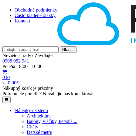
Obchodné podmienky
Často kladené otázky
Kontakt
Hľadať
Neviete si rady? Zavolajte.
0905 952 941
Po-Pia - 8:00 - 16:00
0 ks
za 0.00€
Nákupný košík je prázdny
Potrebujete poradiť? Neváhajte nás kontaktovať.
Nálepky na stenu
Architektúra
Balóny, vláčiky, lietadlá ...
Citáty
Detské metre