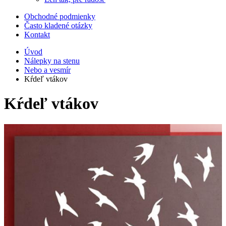
Obchodné podmienky
Často kladené otázky
Kontakt
Úvod
Nálepky na stenu
Nebo a vesmír
Kŕdeľ vtákov
Kŕdeľ vtákov