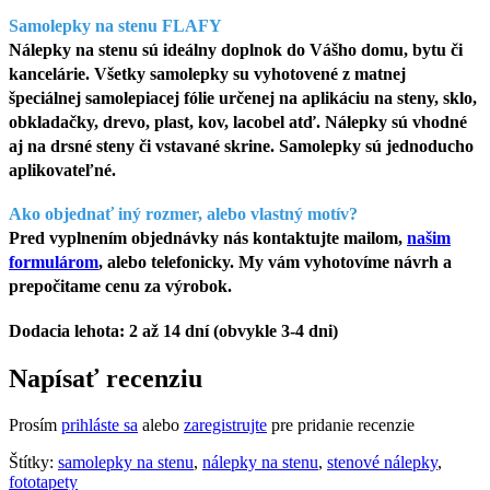
Samolepky na stenu FLAFY
Nálepky na stenu sú ideálny doplnok do Vášho domu, bytu či
kancelárie. Všetky samolepky su vyhotovené z matnej
špeciálnej samolepiacej fólie určenej na aplikáciu na steny, sklo,
obkladačky, drevo, plast, kov, lacobel atď. Nálepky sú vhodné
aj na drsné steny či vstavané skrine. Samolepky sú jednoducho
aplikovateľné.
Ako objednať iný rozmer, alebo vlastný motív?
Pred vyplnením objednávky nás kontaktujte mailom,
našim
formulárom
, alebo telefonicky. My vám vyhotovíme návrh a
prepočitame cenu za výrobok.
Dodacia lehota: 2 až 14 dní (obvykle 3-4 dni)
Napísať recenziu
Prosím
prihláste sa
alebo
zaregistrujte
pre pridanie recenzie
Štítky:
samolepky na stenu
,
nálepky na stenu
,
stenové nálepky
,
fototapety