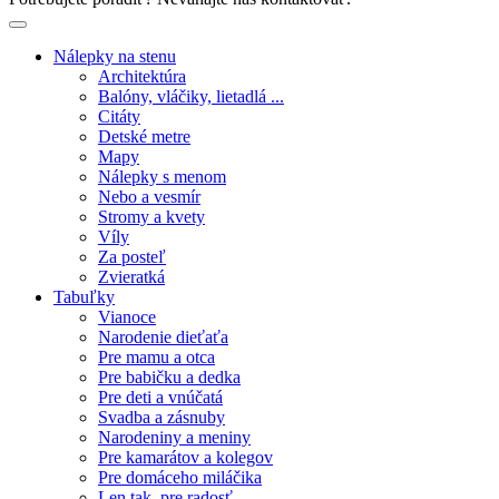
Nálepky na stenu
Architektúra
Balóny, vláčiky, lietadlá ...
Citáty
Detské metre
Mapy
Nálepky s menom
Nebo a vesmír
Stromy a kvety
Víly
Za posteľ
Zvieratká
Tabuľky
Vianoce
Narodenie dieťaťa
Pre mamu a otca
Pre babičku a dedka
Pre deti a vnúčatá
Svadba a zásnuby
Narodeniny a meniny
Pre kamarátov a kolegov
Pre domáceho miláčika
Len tak, pre radosť