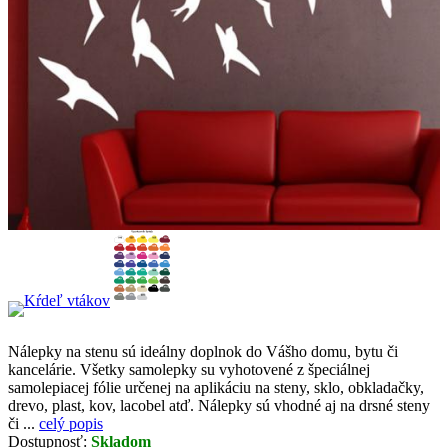
Nálepky na stenu sú ideálny doplnok do Vášho domu, bytu či
kancelárie. Všetky samolepky su vyhotovené z špeciálnej
samolepiacej fólie určenej na aplikáciu na steny, sklo, obkladačky,
drevo, plast, kov, lacobel atď. Nálepky sú vhodné aj na drsné steny
či ...
celý popis
Dostupnosť:
Skladom