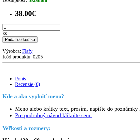
Dostupnosť:
Skladom
38.00€
ks
Pridať do košíka
Výrobca:
Flafy
Kód produktu: 0205
Popis
Recenzie (0)
Kde a ako vyplniť meno?
Meno alebo krátky text, prosím, napíšte do poznámky
Pre podrobný návod kliknite sem.
Veľkosti a rozmery: