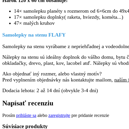
Hárok 120 x 60 cm obsahuje:
14× samolepku planéty s rozmerom od 6×6cm do 49x
17× samolepku doplnky( raketa, hviezdy, kométa...)
47× malých kruhov
Samolepky na stenu FLAFY
Samolepky na stenu vyrábame z nepriehľadnej a vodeodolnej
Nálepky na stenu sú ideálny doplnok do vášho domu, bytu či 
obkladačky, drevo, plast, kov, lacobel atď. Nálepky sú vhod
Ako objednať iný rozmer, alebo vlastný motív?
Pred vyplnením objednávky nás kontaktujte mailom,
naším 
Dodacia lehota: 2 až 14 dní (obvykle 3-4 dni)
Napísať recenziu
Prosím
prihláste sa
alebo
zaregistrujte
pre pridanie recenzie
Súvisiace produkty