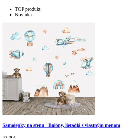
TOP produkt
Novinka
Samolepky na stenu - Balóny, lietadlá s vlastným menom
42.00€