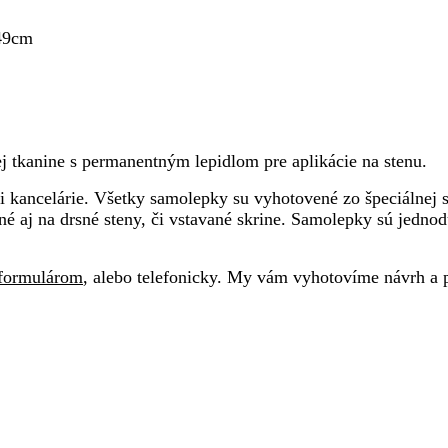
49cm
 tkanine s permanentným lepidlom pre aplikácie na stenu.
kancelárie. Všetky samolepky su vyhotovené zo špeciálnej sam
né aj na drsné steny, či vstavané skrine. Samolepky sú jedno
formulárom
, alebo telefonicky. My vám vyhotovíme návrh a 