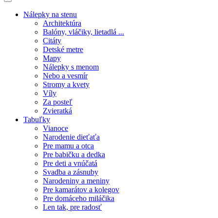
Nálepky na stenu
Architektúra
Balóny, vláčiky, lietadlá ...
Citáty
Detské metre
Mapy
Nálepky s menom
Nebo a vesmír
Stromy a kvety
Víly
Za posteľ
Zvieratká
Tabuľky
Vianoce
Narodenie dieťaťa
Pre mamu a otca
Pre babičku a dedka
Pre deti a vnúčatá
Svadba a zásnuby
Narodeniny a meniny
Pre kamarátov a kolegov
Pre domáceho miláčika
Len tak, pre radosť