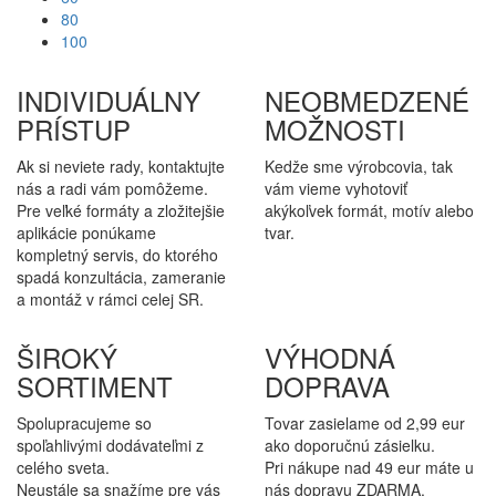
80
100
INDIVIDUÁLNY
NEOBMEDZENÉ
PRÍSTUP
MOŽNOSTI
Ak si neviete rady, kontaktujte
Kedže sme výrobcovia, tak
nás a radi vám pomôžeme.
vám vieme vyhotoviť
Pre veľké formáty a zložitejšie
akýkoľvek formát, motív alebo
aplikácie ponúkame
tvar.
kompletný servis, do ktorého
spadá konzultácia, zameranie
a montáž v rámci celej SR.
ŠIROKÝ
VÝHODNÁ
SORTIMENT
DOPRAVA
Spolupracujeme so
Tovar zasielame od 2,99 eur
spoľahlivými dodávateľmi z
ako doporučnú zásielku.
celého sveta.
Pri nákupe nad 49 eur máte u
Neustále sa snažíme pre vás
nás dopravu ZDARMA.