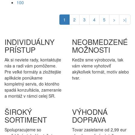
100
1
2
3
4
5
>
>|
INDIVIDUÁLNY
NEOBMEDZENÉ
PRÍSTUP
MOŽNOSTI
Ak si neviete rady, kontaktujte
Kedže sme výrobcovia, tak
nás a radi vám pomôžeme.
vám vieme vyhotoviť
Pre veľké formáty a zložitejšie
akýkoľvek formát, motív alebo
aplikácie ponúkame
tvar.
kompletný servis, do ktorého
spadá konzultácia, zameranie
a montáž v rámci celej SR.
ŠIROKÝ
VÝHODNÁ
SORTIMENT
DOPRAVA
Spolupracujeme so
Tovar zasielame od 2,99 eur