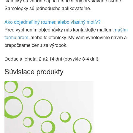
Nálepky sú vhodné aj na drsné steny či vstavané skrine.
Samolepky sú jednoducho aplikovateľné.
Ako objednať iný rozmer, alebo vlastný motív?
Pred vyplnením objednávky nás kontaktujte mailom,
našim
formulárom
, alebo telefonicky. My vám vyhotovíme návrh a
prepočitame cenu za výrobok.
Dodacia lehota: 2 až 14 dní (obvykle 3-4 dni)
Súvisiace produkty