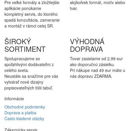
Pre veľké formáty a zložitejšie
akýkoľvek formát, motív alebo
aplikácie ponúkame
tvar.
kompletný servis, do ktorého
spadá konzultácia, zameranie
a montáž v rámci celej SR.
ŠIROKÝ
VÝHODNÁ
SORTIMENT
DOPRAVA
Spolupracujeme so
Tovar zasielame od 2,99 eur
spoľahlivými dodávateľmi z
ako doporučnú zásielku.
celého sveta.
Pri nákupe nad 49 eur máte u
Neustále sa snažíme pre vás
nás dopravu ZDARMA.
vytvárať nové dizajny
popisovateľných fólii tabúľ.
Informácie
Obchodné podmienky
Doprava a platba
Často kladené otázky
Zákaznícky servis