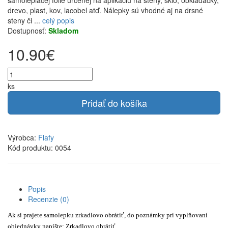
samolepiacej fólie určenej na aplikáciu na steny, sklo, obkladačky,
drevo, plast, kov, lacobel atď. Nálepky sú vhodné aj na drsné
steny či ...
celý popis
Dostupnosť:
Skladom
10.90€
ks
Pridať do košíka
Výrobca:
Flafy
Kód produktu: 0054
Popis
Recenzie (0)
Ak si prajete samolepku zrkadlovo obrátiť, do poznámky pri vyplňovaní
objednávky napíšte: Zrkadlovo obrátiť