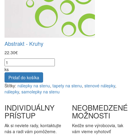
Abstrakt - Kruhy
22.30€
ks
Pridať do košíka
Štítky:
nálepky na stenu
,
tapety na stenu
,
stenové nálepky
,
nálepky
,
samolepky na stenu
INDIVIDUÁLNY
NEOBMEDZENÉ
PRÍSTUP
MOŽNOSTI
Ak si neviete rady, kontaktujte
Kedže sme výrobcovia, tak
nás a radi vám pomôžeme.
vám vieme vyhotoviť