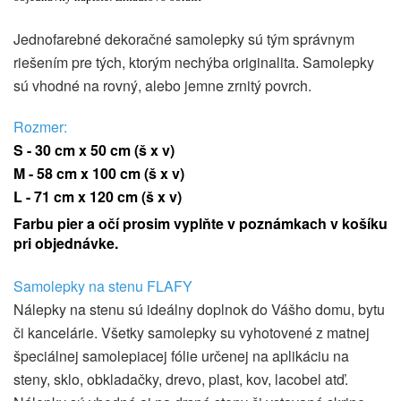
Jednofarebné dekoračné samolepky sú tým správnym
riešením pre tých, ktorým nechýba originalita. Samolepky
sú vhodné na rovný, alebo jemne zrnitý povrch.
Rozmer:
S - 30 cm x 50 cm (š x v)
M - 58 cm x 100 cm (š x v)
L - 71 cm x 120 cm (š x v)
Farbu pier a očí prosim vyplňte v poznámkach v košíku
pri objednávke.
Samolepky na stenu FLAFY
Nálepky na stenu sú ideálny doplnok do Vášho domu, bytu
či kancelárie. Všetky samolepky su vyhotovené z matnej
špeciálnej samolepiacej fólie určenej na aplikáciu na
steny, sklo, obkladačky, drevo, plast, kov, lacobel atď.