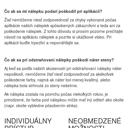
Čo ak sa mi nálepku podarí poškodiť pri aplikácii?
Žiaľ nemôžeme niesť zodpovednosť za chyby vykonané počas
aplikácie našich nálepiek spôsobených zákazníkmi a teda ani za
poškodenie nálepiek. Z tohto dôvodu si prosím pozorne prečítajte
návod na aplikáciu nálepiek a pozrite si ukážkové video. Pri
aplikácii buďte trpezliví a neponáhľajte sa.
Čo ak sa pri odstraňovaní nálepky poškodí náter steny?
Aj keď sa podľa našich skúseností pri odstraňovaní nálepky náter
nepoškodí, nemôžeme žiaľ niesť zodpovednosť za akékoľvek
poškodenie farby, najmä ak náter bol menej kvalitný, alebo
nálepka bola strhnutá zo steny nešetrne.
Ak nálepka zostala na povrchu počas niekoľkých rokov, je
prirodzené, že farba pod nálepkou môže mať iný odtieň ako okolie
(napr. okolie vybledne pôsobením slnka).
INDIVIDUÁLNY
NEOBMEDZENÉ
PRÍSTUP
MOŽNOSTI