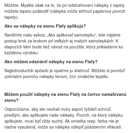
Môžete. Myslite však na to, že pri odstraňovaní nálepky z tapety
môžete tapetu poškodiť (nálepka môže strhnúť papierový povrch
tapety).
Ako sa nálepky na stenu Flafy aplikujú?
Navštívte našu sekciu „Ako aplikovať samolepku“, kde nájdete
postup krok za krokom pri veľkých aj malých samolepkách. K
dispozícii Vám bude tiež návod na použitie, ktorý prikladáme ku
každému výrobku.
Ako môžem odstrániť nálepky na stenu Flafy?
Najjednoduchší spôsob je opatrne ju stiahnuť. Môžete si pomôcť
zohriatím povrchu nálepky fénom, čím zmäkčíte lepidlo.
Môžem použiť nálepky na stenu Flafy na čertvo namaľovanú
stenu?
Odporúčame, aby ste nechali múry aspoň týždeň schnúť,
predtým, ako aplikujete naše nálepky. Povrch, na ktorý nálepku
aplikujete, musí byť vždy suchý. Ak omietka resp. farba nie je
riadne vysušená, môže sa nálepka odlepiť pôsobením vlhkosti.