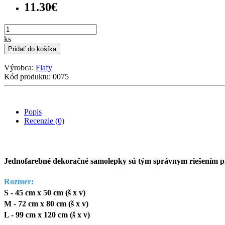
11.30€
ks
Pridať do košíka
Výrobca:
Flafy
Kód produktu: 0075
Popis
Recenzie (0)
Jednofarebné dekoračné samolepky sú tým správnym riešením pre
Rozmer:
S - 45 cm x 50 cm (š x v)
M - 72 cm x 80 cm
(š x v)
L - 99 cm x 120 cm
(š x v)