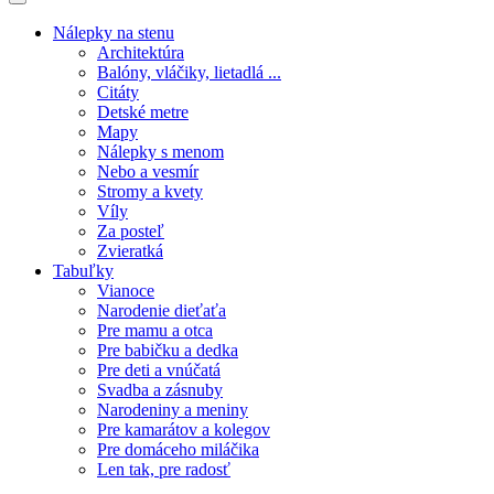
Nálepky na stenu
Architektúra
Balóny, vláčiky, lietadlá ...
Citáty
Detské metre
Mapy
Nálepky s menom
Nebo a vesmír
Stromy a kvety
Víly
Za posteľ
Zvieratká
Tabuľky
Vianoce
Narodenie dieťaťa
Pre mamu a otca
Pre babičku a dedka
Pre deti a vnúčatá
Svadba a zásnuby
Narodeniny a meniny
Pre kamarátov a kolegov
Pre domáceho miláčika
Len tak, pre radosť