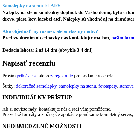
Samolepky na stenu FLAFY
Nálepky na stenu sú ideálny doplnok do Vášho domu, bytu či kanc
drevo, plast, kov, lacobel atď. Nálepky sú vhodné aj na drsné st
Ako objednať iný rozmer, alebo vlastný motív?
Pred vyplnením objednávky nás kontaktujte mailom,
našim for
Dodacia lehota: 2 až 14 dní (obvykle 3-4 dni)
Napísať recenziu
Prosím
prihláste sa
alebo
zaregistrujte
pre pridanie recenzie
Štítky:
dekoračné samolepky
,
samolepky na stenu
,
fototapety
,
stenové
INDIVIDUÁLNY PRÍSTUP
Ak si neviete rady, kontaktujte nás a radi vám pomôžeme.
Pre veľké formáty a zložitejšie aplikácie ponúkame kompletný servis,
NEOBMEDZENÉ MOŽNOSTI