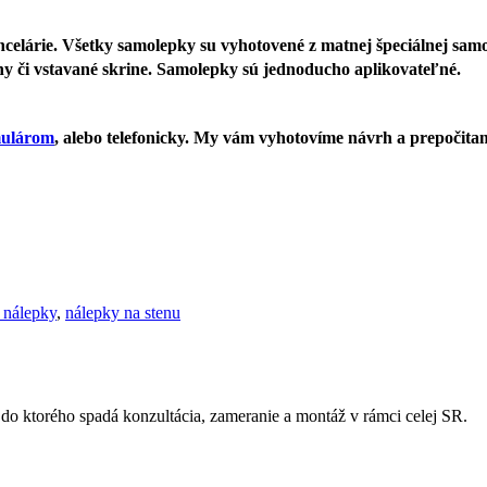
elárie. Všetky samolepky su vyhotovené z matnej špeciálnej samolep
eny či vstavané skrine. Samolepky sú jednoducho aplikovateľné.
mulárom
, alebo telefonicky. My vám vyhotovíme návrh a prepočita
 nálepky
,
nálepky na stenu
 do ktorého spadá konzultácia, zameranie a montáž v rámci celej SR.