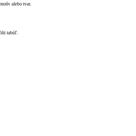
otív alebo tvar.
lii tabúľ.