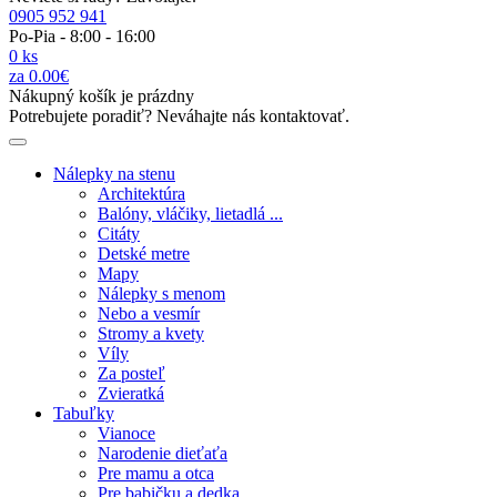
0905 952 941
Po-Pia - 8:00 - 16:00
0 ks
za 0.00€
Nákupný košík je prázdny
Potrebujete poradiť? Neváhajte nás kontaktovať.
Nálepky na stenu
Architektúra
Balóny, vláčiky, lietadlá ...
Citáty
Detské metre
Mapy
Nálepky s menom
Nebo a vesmír
Stromy a kvety
Víly
Za posteľ
Zvieratká
Tabuľky
Vianoce
Narodenie dieťaťa
Pre mamu a otca
Pre babičku a dedka