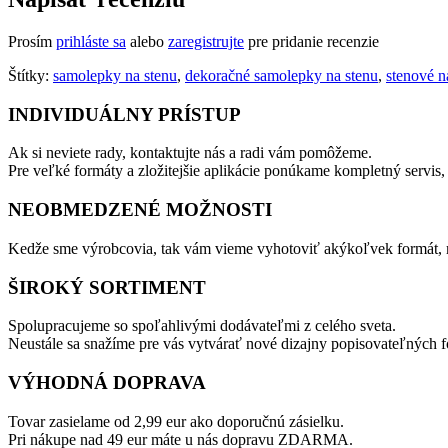
Prosím
prihláste sa
alebo
zaregistrujte
pre pridanie recenzie
Štítky:
samolepky na stenu
,
dekoračné samolepky na stenu
,
stenové n
INDIVIDUÁLNY PRÍSTUP
Ak si neviete rady, kontaktujte nás a radi vám pomôžeme.
Pre veľké formáty a zložitejšie aplikácie ponúkame kompletný servis,
NEOBMEDZENÉ MOŽNOSTI
Kedže sme výrobcovia, tak vám vieme vyhotoviť akýkoľvek formát, m
ŠIROKÝ SORTIMENT
Spolupracujeme so spoľahlivými dodávateľmi z celého sveta.
Neustále sa snažíme pre vás vytvárať nové dizajny popisovateľných fó
VÝHODNÁ DOPRAVA
Tovar zasielame od 2,99 eur ako doporučnú zásielku.
Pri nákupe nad 49 eur máte u nás dopravu ZDARMA.