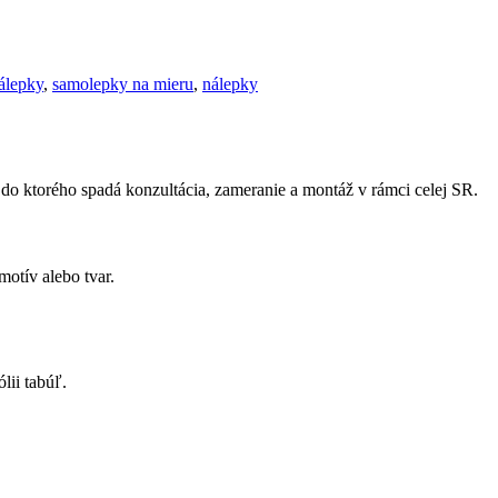
álepky
,
samolepky na mieru
,
nálepky
 do ktorého spadá konzultácia, zameranie a montáž v rámci celej SR.
otív alebo tvar.
lii tabúľ.