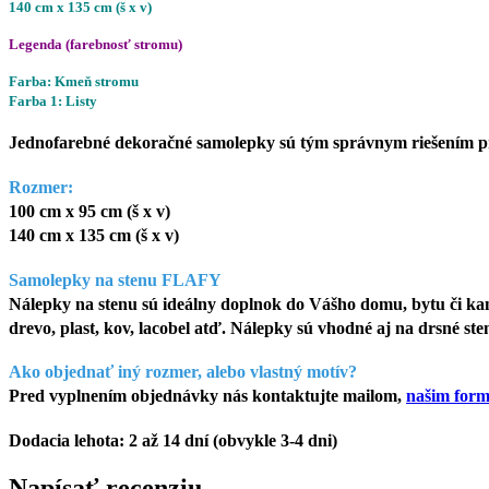
140 cm x 135 cm (š x v)
Legenda (farebnosť stromu)
Farba: Kmeň stromu
Farba 1: Listy
Jednofarebné dekoračné samolepky sú tým správnym riešením pre
Rozmer:
100 cm x 95 cm (š x v)
140 cm x 135 cm (š x v)
Samolepky na stenu FLAFY
Nálepky na stenu sú ideálny doplnok do Vášho domu, bytu či kanc
drevo, plast, kov, lacobel atď. Nálepky sú vhodné aj na drsné st
Ako objednať iný rozmer, alebo vlastný motív?
Pred vyplnením objednávky nás kontaktujte mailom,
našim for
Dodacia lehota: 2 až 14 dní (obvykle 3-4 dni)
Napísať recenziu