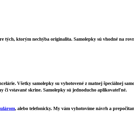
 tých, ktorým nechýba originalita. Samolepky sú vhodné na rovný
elárie. Všetky samolepky su vyhotovené z matnej špeciálnej samolep
eny či vstavané skrine. Samolepky sú jednoducho aplikovateľné.
mulárom
, alebo telefonicky. My vám vyhotovíme návrh a prepočita