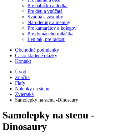
Pre babičku a dedka
Pre deti a vnúčatá
Svadba a zásnuby
Narodeniny a meniny
Pre kamarátov a kolegov
Pre domáceho miláčika
Len tak, pre radosť
Obchodné podmienky
Často kladené otázky
Kontakt
Úvod
Značka
Flafy
Nálepky na stenu
Zvieratká
Samolepky na stenu -Dinosaury
Samolepky na stenu -
Dinosaury