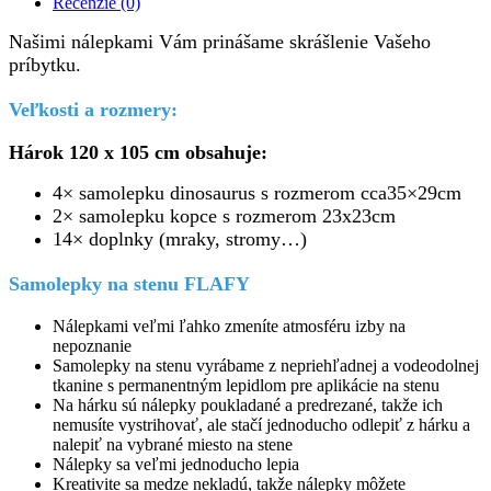
Recenzie (0)
Našimi nálepkami Vám prinášame skrášlenie Vašeho
príbytku.
Veľkosti a rozmery:
Hárok 120 x 105 cm obsahuje:
4× samolepku dinosaurus s rozmerom cca35×29cm
2× samolepku kopce s rozmerom 23x23cm
14× doplnky (mraky, stromy…)
Samolepky na stenu FLAFY
Nálepkami veľmi ľahko zmeníte atmosféru izby na
nepoznanie
Samolepky na stenu vyrábame z nepriehľadnej a vodeodolnej
tkanine s permanentným lepidlom pre aplikácie na stenu
Na hárku sú nálepky poukladané a predrezané, takže ich
nemusíte vystrihovať, ale stačí jednoducho odlepiť z hárku a
nalepiť na vybrané miesto na stene
Nálepky sa veľmi jednoducho lepia
Kreativite sa medze nekladú, takže nálepky môžete