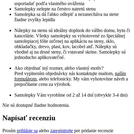
usporiadať podľa vlastného uváženia
Samolepky nelepte na čerstvo natretú stenu
Samolepka sa dá ľahko odlepiť a nezanecháva na stene
žiadne zvyšky lepidla
Nálepky na stenu sú ideálny doplnok do vášho domu, bytu či
kancelárie. Všetky samolepky su vyhotovené zo špeciálnej
samolepiacej fólie určenej na aplikáciu na steny, sklo,
obkladačky, drevo, plast, kov, lacobel atď. Nálepky sú
vhodné aj na drsné steny, či vstavané skrine. Samolepky sú
jednoducho aplikovateľné.
Ako objednať iný rozmer, alebo vlastný motív?
Pred vyplnením objednávky nás kontaktujte mailom,
naším
formulárom
, alebo telefonicky. My vám vyhotovíme návrh a
prepočítame cenu za výrobok.
Samolepky Vám vyrobíme od 2 až 14 dní (obvykle 3-4 dni)
Nie sú dostupné žiadne hodnotenia.
Napísať recenziu
Prosím
prihláste sa
alebo
zaregistrujte
pre pridanie recenzie