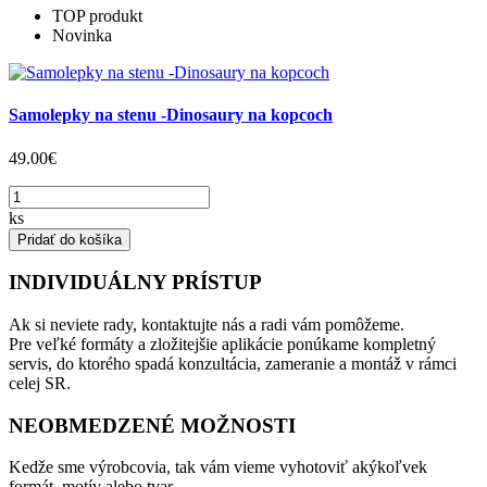
TOP produkt
Novinka
Samolepky na stenu -Dinosaury na kopcoch
49.00€
ks
Pridať do košíka
INDIVIDUÁLNY PRÍSTUP
Ak si neviete rady, kontaktujte nás a radi vám pomôžeme.
Pre veľké formáty a zložitejšie aplikácie ponúkame kompletný
servis, do ktorého spadá konzultácia, zameranie a montáž v rámci
celej SR.
NEOBMEDZENÉ MOŽNOSTI
Kedže sme výrobcovia, tak vám vieme vyhotoviť akýkoľvek
formát, motív alebo tvar.