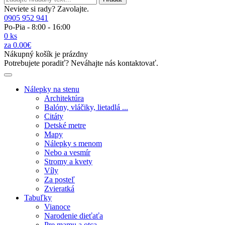
Neviete si rady? Zavolajte.
0905 952 941
Po-Pia - 8:00 - 16:00
0 ks
za 0.00€
Nákupný košík je prázdny
Potrebujete poradiť? Neváhajte nás kontaktovať.
Nálepky na stenu
Architektúra
Balóny, vláčiky, lietadlá ...
Citáty
Detské metre
Mapy
Nálepky s menom
Nebo a vesmír
Stromy a kvety
Víly
Za posteľ
Zvieratká
Tabuľky
Vianoce
Narodenie dieťaťa
Pre mamu a otca