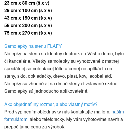
23 cm x 80 cm (š x v)
29 cm x 100 cm (š x v)
43 cm x 150 cm
(š x v)
58 cm x 200 cm
(š x v)
75 cm x 270 cm
(š x v)
Samolepky na stenu FLAFY
Nálepky na stenu sú ideálny doplnok do Vášho domu, bytu
či kancelárie. Všetky samolepky su vyhotovené z matnej
špeciálnej samolepiacej fólie určenej na aplikáciu na
steny, sklo, obkladačky, drevo, plast, kov, lacobel atď.
Nálepky sú vhodné aj na drsné steny či vstavané skrine.
Samolepky sú jednoducho aplikovateľné.
Ako objednať iný rozmer, alebo vlastný motív?
Pred vyplnením objednávky nás kontaktujte mailom,
našim
formulárom
, alebo telefonicky. My vám vyhotovíme návrh a
prepočitame cenu za výrobok.