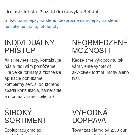
Dodacia lehota: 2 až 14 dní (obvykle 3-4 dni)
Štítky:
Samolepky na stenu
,
dekoračné samolepky na stenu
,
nálepky na stenu
,
fototapety
INDIVIDUÁLNY
NEOBMEDZENÉ
PRÍSTUP
MOŽNOSTI
Ak si neviete rady, kontaktujte
Kedže sme výrobcovia, tak
nás a radi vám pomôžeme.
vám vieme vyhotoviť
Pre veľké formáty a zložitejšie
akýkoľvek formát, motív alebo
aplikácie ponúkame
tvar.
kompletný servis, do ktorého
spadá konzultácia, zameranie
a montáž v rámci celej SR.
ŠIROKÝ
VÝHODNÁ
SORTIMENT
DOPRAVA
Spolupracujeme so
Tovar zasielame od 2,99 eur