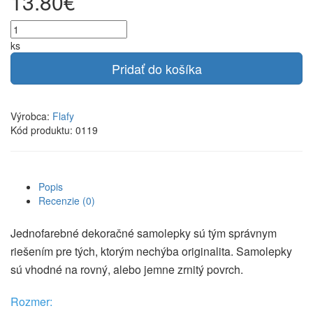
13.80€
ks
Pridať do košíka
Výrobca:
Flafy
Kód produktu: 0119
Popis
Recenzie (0)
Jednofarebné dekoračné samolepky sú tým správnym
riešením pre tých, ktorým nechýba originalita. Samolepky
sú vhodné na rovný, alebo jemne zrnitý povrch.
Rozmer: