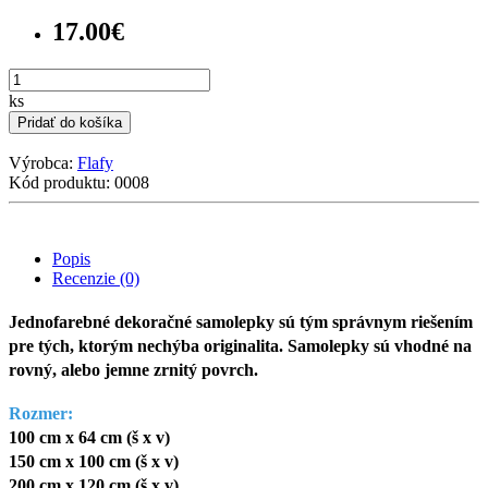
17.00€
ks
Pridať do košíka
Výrobca:
Flafy
Kód produktu: 0008
Popis
Recenzie (0)
Jednofarebné dekoračné samolepky sú tým správnym riešením
pre tých, ktorým nechýba originalita. Samolepky sú vhodné na
rovný, alebo jemne zrnitý povrch.
Rozmer:
100 cm x 64 cm (š x v)
150 cm x 100 cm
(š x v)
200 cm x 120 cm
(š x v)