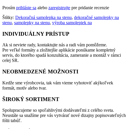
Prosím
prihláste sa
alebo
zaregistrujte
pre pridanie recenzie
Štítky:
Dekoračná samolepka na stenu
,
dekoračné samolepky na
stenu
,
samolepky na stenu
,
výroba samolepiek na
INDIVIDUÁLNY PRÍSTUP
Ak si neviete rady, kontaktujte nás a radi vám pomôžeme.
Pre veľké formáty a zložitejšie aplikácie ponúkame kompletný
servis, do ktorého spadá konzultácia, zameranie a montáž v rámci
celej SR.
NEOBMEDZENÉ MOŽNOSTI
Kedže sme výrobcovia, tak vám vieme vyhotoviť akýkoľvek
formát, motív alebo tvar.
ŠIROKÝ SORTIMENT
Spolupracujeme so spoľahlivými dodávateľmi z celého sveta.
Neustále sa snažíme pre vás vytvárať nové dizajny popisovateľných
fólii tabúľ.