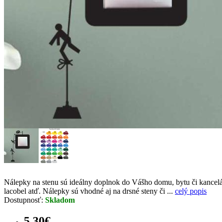
Nálepky na stenu sú ideálny doplnok do Vášho domu, bytu či kancelári
lacobel atď. Nálepky sú vhodné aj na drsné steny či ...
celý popis
Dostupnosť:
Skladom
5.30€