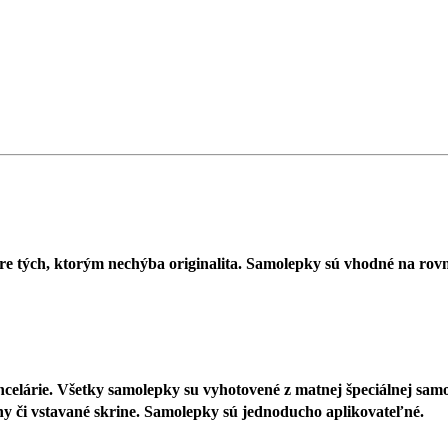
 tých, ktorým nechýba originalita. Samolepky sú vhodné na rovný
elárie. Všetky samolepky su vyhotovené z matnej špeciálnej samolep
eny či vstavané skrine. Samolepky sú jednoducho aplikovateľné.