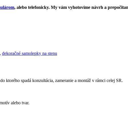
mulárom
, alebo telefonicky. My vám vyhotovíme návrh a prepočita
,
dekoračné samolepky na stenu
 do ktorého spadá konzultácia, zameranie a montáž v rámci celej SR.
otív alebo tvar.