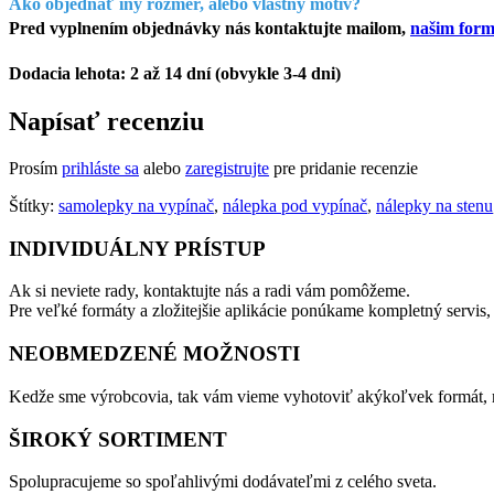
Ako objednať iný rozmer, alebo vlastný motív?
Pred vyplnením objednávky nás kontaktujte mailom,
našim for
Dodacia lehota: 2 až 14 dní (obvykle 3-4 dni)
Napísať recenziu
Prosím
prihláste sa
alebo
zaregistrujte
pre pridanie recenzie
Štítky:
samolepky na vypínač
,
nálepka pod vypínač
,
nálepky na stenu
INDIVIDUÁLNY PRÍSTUP
Ak si neviete rady, kontaktujte nás a radi vám pomôžeme.
Pre veľké formáty a zložitejšie aplikácie ponúkame kompletný servis,
NEOBMEDZENÉ MOŽNOSTI
Kedže sme výrobcovia, tak vám vieme vyhotoviť akýkoľvek formát, m
ŠIROKÝ SORTIMENT
Spolupracujeme so spoľahlivými dodávateľmi z celého sveta.