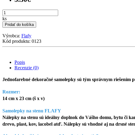
ks
Pridať do košíka
Výrobca:
Flafy
Kód produktu: 0123
Popis
Recenzie (0)
Jednofarebné dekoračné samolepky sú tým správnym riešením pre
Rozmer:
14 cm x 23 cm (š x v)
Samolepky na stenu FLAFY
Nálepky na stenu sú ideálny doplnok do Vášho domu, bytu či kanc
drevo, plast, kov, lacobel atď. Nálepky sú vhodné aj na drsné st