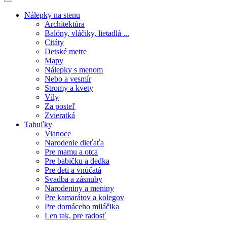
Nálepky na stenu
Architektúra
Balóny, vláčiky, lietadlá ...
Citáty
Detské metre
Mapy
Nálepky s menom
Nebo a vesmír
Stromy a kvety
Víly
Za posteľ
Zvieratká
Tabuľky
Vianoce
Narodenie dieťaťa
Pre mamu a otca
Pre babičku a dedka
Pre deti a vnúčatá
Svadba a zásnuby
Narodeniny a meniny
Pre kamarátov a kolegov
Pre domáceho miláčika
Len tak, pre radosť