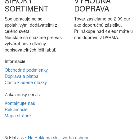
ŠIROKÝ
VÝHODNÁ
SORTIMENT
DOPRAVA
Spolupracujeme so
Tovar zasielame od 2,99 eur
spoľahlivými dodávateľmi z
ako doporučnú zásielku.
celého sveta.
Pri nákupe nad 49 eur máte u
Neustále sa snažíme pre vás
nás dopravu ZDARMA.
vytvárať nové dizajny
popisovateľných fólii tabúľ.
Informácie
Obchodné podmienky
Doprava a platba
Často kladené otázky
Zákaznícky servis
Kontaktujte nás
Reklamácie
Mapa stránok
© Flafy.sk •
NajReklama.sk - tvorba eshopu