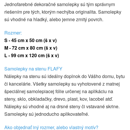
Jednofarebné dekoračné samolepky sú tým správnym
riešením pre tých, ktorým nechýba originalita. Samolepky
sú vhodné na hladký, alebo jemne zrnitý povrch.
Rozmer:
S - 45 cm x 50 cm (š x v)
M - 72 cm x 80 cm
(š x v)
L - 99 cm x 120 cm
(š x v)
Samolepky na stenu FLAFY
Nálepky na stenu sú ideálny doplnok do Vášho domu, bytu
či kancelárie. Všetky samolepky su vyhotovené z matnej
špeciálnej samolepiacej fólie určenej na aplikáciu na
steny, sklo, obkladačky, drevo, plast, kov, lacobel atď.
Nálepky sú vhodné aj na drsné steny či vstavané skrine.
Samolepky sú jednoducho aplikovateľné.
Ako objednať iný rozmer, alebo vlastný motív?