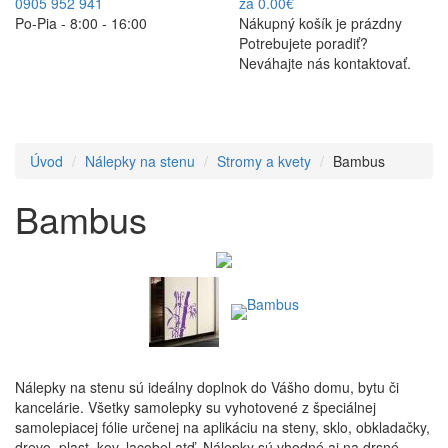
0905 952 941
za 0.00€
Po-Pia - 8:00 - 16:00
Nákupný košík je prázdny
Potrebujete poradiť?
Neváhajte nás kontaktovať.
Úvod
Nálepky na stenu
Stromy a kvety
Bambus
Bambus
Nálepky na stenu sú ideálny doplnok do Vášho domu, bytu či
kancelárie. Všetky samolepky su vyhotovené z špeciálnej
samolepiacej fólie určenej na aplikáciu na steny, sklo, obkladačky,
drevo, plast, kov, lacobel atď. Nálepky sú vhodné aj na drsné