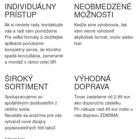
INDIVIDUÁLNY
NEOBMEDZENÉ
PRÍSTUP
MOŽNOSTI
Ak si neviete rady, kontaktujte
Kedže sme výrobcovia, tak
nás a radi vám pomôžeme.
vám vieme vyhotoviť
Pre veľké formáty a zložitejšie
akýkoľvek formát, motív alebo
aplikácie ponúkame
tvar.
kompletný servis, do ktorého
spadá konzultácia, zameranie
a montáž v rámci celej SR.
ŠIROKÝ
VÝHODNÁ
SORTIMENT
DOPRAVA
Spolupracujeme so
Tovar zasielame od 2,99 eur
spoľahlivými dodávateľmi z
ako doporučnú zásielku.
celého sveta.
Pri nákupe nad 49 eur máte u
Neustále sa snažíme pre vás
nás dopravu ZDARMA.
vytvárať nové dizajny
popisovateľných fólii tabúľ.
Informácie