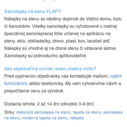
Samolepky na stenu FLAFY
Nálepky na stenu sú ideálny doplnok do Vášho domu, bytu
či kancelárie. Všetky samolepky su vyhotovené z matnej
špeciálnej samolepiacej fólie určenej na aplikáciu na
steny, sklo, obkladačky, drevo, plast, kov, lacobel atď.
Nálepky sú vhodné aj na drsné steny či vstavané skrine.
Samolepky sú jednoducho aplikovateľné.
Ako objednať iný rozmer, alebo vlastný motív?
Pred vyplnením objednávky nás kontaktujte mailom,
našim
formulárom
, alebo telefonicky. My vám vyhotovíme návrh a
prepočitame cenu za výrobok.
Dodacia lehota: 2 až 14 dní (obvykle 3-4 dni)
Štítky:
dekoračá samolepka na stenu
,
tapeta na stenu
,
samolepka
na stenu
,
moderná tapeta na stenu
,
nálepka