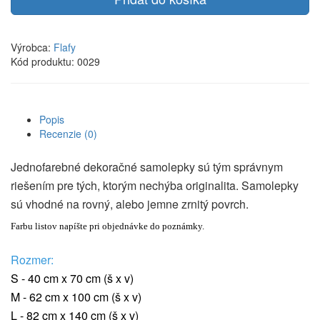
Výrobca:
Flafy
Kód produktu: 0029
Popis
Recenzie (0)
Jednofarebné dekoračné samolepky sú tým správnym
riešením pre tých, ktorým nechýba originalita. Samolepky
sú vhodné na rovný, alebo jemne zrnitý povrch.
Farbu listov napíšte pri objednávke do poznámky.
Rozmer:
S - 40 cm x 70 cm (š x v)
M - 62 cm x 100 cm (š x v)
L - 82 cm x 140 cm (š x v)