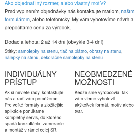
Ako objednať iný rozmer, alebo vlastný motív?
Pred vyplnením objednávky nás kontaktujte mailom,
našim
formulárom
, alebo telefonicky. My vám vyhotovíme návrh a
prepočitame cenu za výrobok.
Dodacia lehota: 2 až 14 dní (obvykle 3-4 dni)
Štítky:
samolepky na stenu
,
tlač na plátno
,
obrazy na stenu
,
nálepky na stenu
,
dekoračné samolepky na stenu
INDIVIDUÁLNY
NEOBMEDZENÉ
PRÍSTUP
MOŽNOSTI
Ak si neviete rady, kontaktujte
Kedže sme výrobcovia, tak
nás a radi vám pomôžeme.
vám vieme vyhotoviť
Pre veľké formáty a zložitejšie
akýkoľvek formát, motív alebo
aplikácie ponúkame
tvar.
kompletný servis, do ktorého
spadá konzultácia, zameranie
a montáž v rámci celej SR.