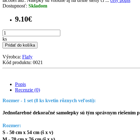
lacobel atď. Nálepky sú vhodné aj na drsné steny či ...
celý popis
Dostupnosť:
Skladom
9.10€
ks
Pridať do košíka
Výrobca:
Flafy
Kód produktu: 0021
Popis
Recenzie (0)
Rozmer - 1 set (8 ks kvetin rôznych veľostí):
Jednofarebné dekoračné samolepky sú tým správnym riešením pre
Rozmer:
S - 50 cm x 54 cm (š x v)
M - 70 cm x 76 cm (š x v)