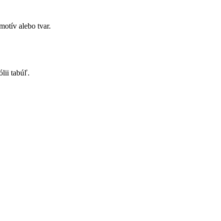
otív alebo tvar.
lii tabúľ.