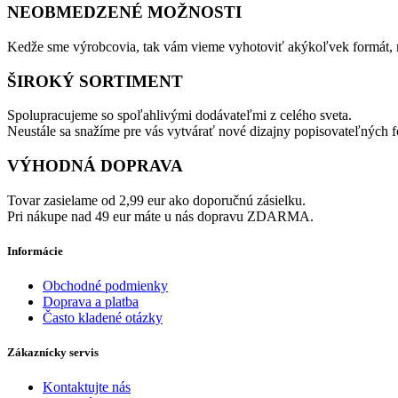
NEOBMEDZENÉ MOŽNOSTI
Kedže sme výrobcovia, tak vám vieme vyhotoviť akýkoľvek formát, m
ŠIROKÝ SORTIMENT
Spolupracujeme so spoľahlivými dodávateľmi z celého sveta.
Neustále sa snažíme pre vás vytvárať nové dizajny popisovateľných fó
VÝHODNÁ DOPRAVA
Tovar zasielame od 2,99 eur ako doporučnú zásielku.
Pri nákupe nad 49 eur máte u nás dopravu ZDARMA.
Informácie
Obchodné podmienky
Doprava a platba
Často kladené otázky
Zákaznícky servis
Kontaktujte nás