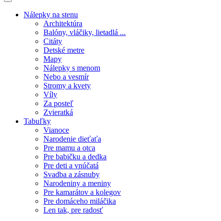
Nálepky na stenu
Architektúra
Balóny, vláčiky, lietadlá ...
Citáty
Detské metre
Mapy
Nálepky s menom
Nebo a vesmír
Stromy a kvety
Víly
Za posteľ
Zvieratká
Tabuľky
Vianoce
Narodenie dieťaťa
Pre mamu a otca
Pre babičku a dedka
Pre deti a vnúčatá
Svadba a zásnuby
Narodeniny a meniny
Pre kamarátov a kolegov
Pre domáceho miláčika
Len tak, pre radosť