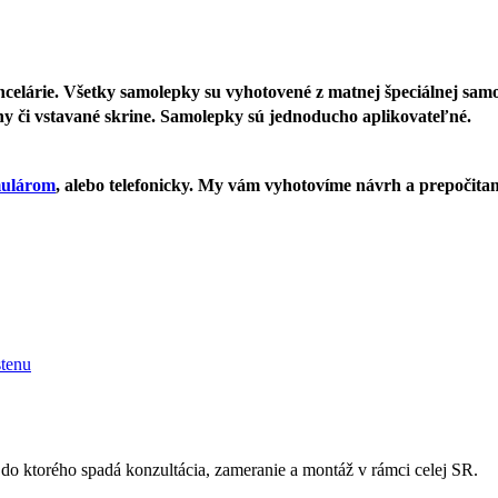
elárie. Všetky samolepky su vyhotovené z matnej špeciálnej samolep
eny či vstavané skrine. Samolepky sú jednoducho aplikovateľné.
mulárom
, alebo telefonicky. My vám vyhotovíme návrh a prepočita
stenu
 do ktorého spadá konzultácia, zameranie a montáž v rámci celej SR.