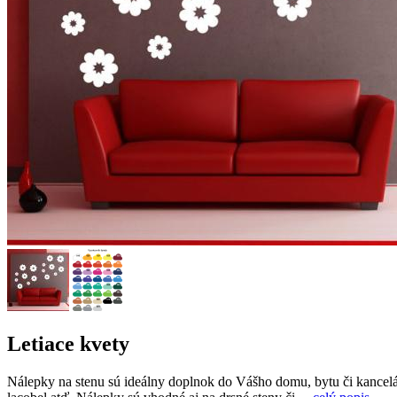
Letiace kvety
Nálepky na stenu sú ideálny doplnok do Vášho domu, bytu či kancelári