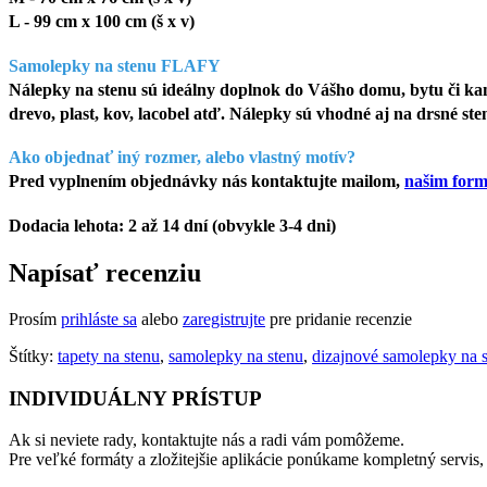
L - 99 cm x 100 cm (š x v)
Samolepky na stenu FLAFY
Nálepky na stenu sú ideálny doplnok do Vášho domu, bytu či kanc
drevo, plast, kov, lacobel atď. Nálepky sú vhodné aj na drsné st
Ako objednať iný rozmer, alebo vlastný motív?
Pred vyplnením objednávky nás kontaktujte mailom,
našim for
Dodacia lehota: 2 až 14 dní (obvykle 3-4 dni)
Napísať recenziu
Prosím
prihláste sa
alebo
zaregistrujte
pre pridanie recenzie
Štítky:
tapety na stenu
,
samolepky na stenu
,
dizajnové samolepky na 
INDIVIDUÁLNY PRÍSTUP
Ak si neviete rady, kontaktujte nás a radi vám pomôžeme.
Pre veľké formáty a zložitejšie aplikácie ponúkame kompletný servis,