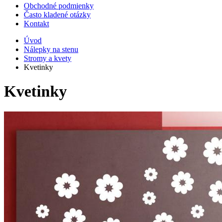
Obchodné podmienky
Často kladené otázky
Kontakt
Úvod
Nálepky na stenu
Stromy a kvety
Kvetinky
Kvetinky