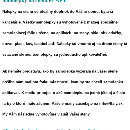
Samolepky na stenu FLAFY
Nálepky na stenu
sú ideálny doplnok do Vášho domu, bytu či
kancelárie. Všetky samolepky su vyhotovené z matnej špeciálnej
samolepiacej fólie určenej na aplikáciu na steny, sklo, obkladačky,
drevo, plast, kov, lacobel atď. Nálepky sú vhodné aj na drsné steny či
vstavané skrine. Samolepky sú jednoducho aplikovateľné.
Ak nemáte predstavu, ako by samolepka vyzerala na vašej stene,
pošlite nám mailom fotku miestnosti, kam by ste chceli samolepku
aplikovať. K mailu pripojte, o akú samolepku sa jedná (čislo) a čislo
farby o ktorú máte záujem. Váše e-maily zasielajte na info@flafy.sk.
My Vám následne vyhotovíme vizuál Vašej steny.