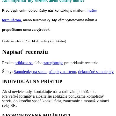
Ako objednať iný rozmer, alebo vlastný motív?
Pred vyplnením objednávky nás kontaktujte mailom,
našim
formulárom
, alebo telefonicky. My vám vyhotovíme návrh a
prepočitame cenu za výrobok.
Dodacia lehota: 2 až 14 dní (obvykle 3-4 dni)
Napísať recenziu
Prosím
prihláste sa
alebo
zaregistrujte
pre pridanie recenzie
Štítky:
Samolepky na stenu
,
nálepky na stenu
,
dekoračné samolepky
INDIVIDUÁLNY PRÍSTUP
Ak si neviete rady, kontaktujte nás a radi vám pomôžeme.
Pre veľké formáty a zložitejšie aplikácie ponúkame kompletný
servis, do ktorého spadá konzultácia, zameranie a montáž v rámci
celej SR.
NEOBMEDZENÉ MOŽNOSTI