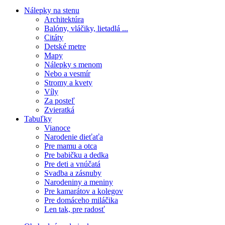
Nálepky na stenu
Architektúra
Balóny, vláčiky, lietadlá ...
Citáty
Detské metre
Mapy
Nálepky s menom
Nebo a vesmír
Stromy a kvety
Víly
Za posteľ
Zvieratká
Tabuľky
Vianoce
Narodenie dieťaťa
Pre mamu a otca
Pre babičku a dedka
Pre deti a vnúčatá
Svadba a zásnuby
Narodeniny a meniny
Pre kamarátov a kolegov
Pre domáceho miláčika
Len tak, pre radosť