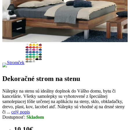
Dekoračné strom na stenu
Nálepky na stenu sú ideálny doplnok do Vášho domu, bytu či
kancelárie. Všetky samolepky su vyhotovené z špeciálnej
samolepiacej fólie určenej na aplikáciu na steny, sklo, obkladačky,
drevo, plast, kov, lacobel atď. Nálepky sú vhodné aj na drsné steny
či ...
celý popis
Dostupnosť:
Skladom
10.10€