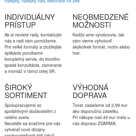
nálepky
,
nálepky naď
,
dekorace na zeď
INDIVIDUÁLNY
NEOBMEDZENÉ
PRÍSTUP
MOŽNOSTI
Ak si neviete rady, kontaktujte
Kedže sme výrobcovia, tak
nás a radi vám pomôžeme.
vám vieme vyhotoviť
Pre veľké formáty a zložitejšie
akýkoľvek formát, motív alebo
aplikácie ponúkame
tvar.
kompletný servis, do ktorého
spadá konzultácia, zameranie
a montáž v rámci celej SR.
ŠIROKÝ
VÝHODNÁ
SORTIMENT
DOPRAVA
Spolupracujeme so
Tovar zasielame od 2,99 eur
spoľahlivými dodávateľmi z
ako doporučnú zásielku.
celého sveta.
Pri nákupe nad 49 eur máte u
Neustále sa snažíme pre vás
nás dopravu ZDARMA.
vytvárať nové dizajny
popisovateľných fólii tabúľ.