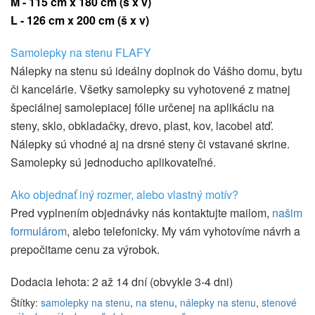
M - 115 cm x 180 cm
(š x v)
L - 126 cm x 200 cm (š x v)
Samolepky na stenu FLAFY
Nálepky na stenu sú ideálny doplnok do Vášho domu, bytu
či kancelárie. Všetky samolepky su vyhotovené z matnej
špeciálnej samolepiacej fólie určenej na aplikáciu na
steny, sklo, obkladačky, drevo, plast, kov, lacobel atď.
Nálepky sú vhodné aj na drsné steny či vstavané skrine.
Samolepky sú jednoducho aplikovateľné.
Ako objednať iný rozmer, alebo vlastný motív?
Pred vyplnením objednávky nás kontaktujte mailom,
našim
formulárom
, alebo telefonicky. My vám vyhotovíme návrh a
prepočitame cenu za výrobok.
Dodacia lehota: 2 až 14 dní (obvykle 3-4 dni)
Štítky:
samolepky na stenu
,
na stenu
,
nálepky na stenu
,
stenové