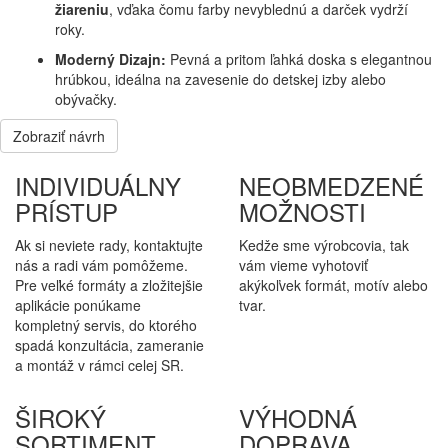
žiareniu
, vďaka čomu farby nevyblednú a darček vydrží
roky.
Moderný Dizajn:
Pevná a pritom ľahká doska s elegantnou
hrúbkou, ideálna na zavesenie do detskej izby alebo
obývačky.
Zobraziť návrh
INDIVIDUÁLNY
NEOBMEDZENÉ
PRÍSTUP
MOŽNOSTI
Ak si neviete rady, kontaktujte
Kedže sme výrobcovia, tak
nás a radi vám pomôžeme.
vám vieme vyhotoviť
Pre veľké formáty a zložitejšie
akýkoľvek formát, motív alebo
aplikácie ponúkame
tvar.
kompletný servis, do ktorého
spadá konzultácia, zameranie
a montáž v rámci celej SR.
ŠIROKÝ
VÝHODNÁ
SORTIMENT
DOPRAVA