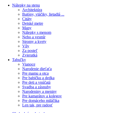
Nálepky na stenu
Architektúra
Balóny, vláčiky, lietadlá ...
Citáty
Detské metre
Mapy
Nálepky s menom
Nebo a vesmír
Stromy a kvety
Víly
Za posteľ
Zvieratká
Tabuľky
Vianoce
Narodenie dieťaťa
Pre mamu a otca
Pre babičku a dedka
Pre deti a vnúčatá
Svadba a zásnuby
Narodeniny a meniny
Pre kamarátov a kolegov
Pre domáceho miláčika
Len tak, pre radosť